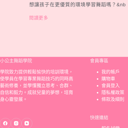
想讓孩子在更優質的環境學習舞蹈嗎？&nb
閱讀更多
小公主舞蹈學院
會員專區
學院致力提供輕鬆愉快的培訓環境，
我的帳戶
使學員在學習專業舞蹈技巧的同時高
購物車
藝術修養，並學懂獨立思考、合群、
會員登入
自信和毅力。成就兒童的夢想，培育
隱私權政策
身心靈發展。
條款及細則
快速連結