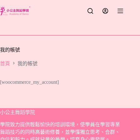
跳
至
主
要
內
容
我的帳號
首頁
我的帳號
[woocommerce_my_account]
小公主舞蹈學院
學院致力提供輕鬆愉快的培訓環境，使學員在學習專業
舞蹈技巧的同時高藝術修養，並學懂獨立思考、合群、
自信和毅力。成就兒童的夢想，培育身心靈發展。