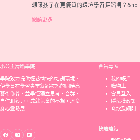
想讓孩子在更優質的環境學習舞蹈嗎？&nb
閱讀更多
小公主舞蹈學院
會員專區
學院致力提供輕鬆愉快的培訓環境，
我的帳戶
使學員在學習專業舞蹈技巧的同時高
購物車
藝術修養，並學懂獨立思考、合群、
會員登入
自信和毅力。成就兒童的夢想，培育
隱私權政策
身心靈發展。
條款及細則
快速連結