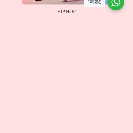
即時報名
HIP HOP
HIP HOP 是充滿活力與創意的街舞風格，融合了強烈
的節奏感與自由的舞步。在課程中，我們將學習基本
的律動、地板動作與舞蹈編排，讓學員在音樂中展現
自我，釋放無限能量。
Curriculum
全部課程