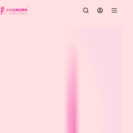
跳
至
主
要
內
容