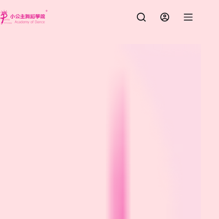
跳
至
主
要
內
容