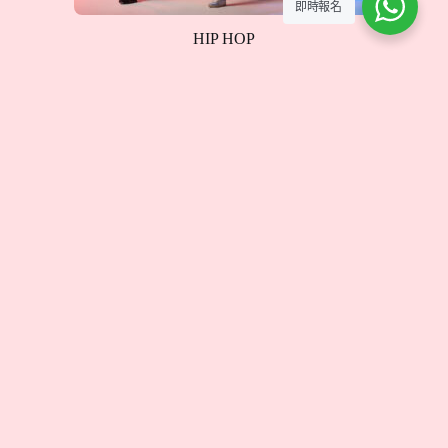
即時報名
HIP HOP
HIP HOP 是充滿活力與創意的街舞風格，融合了強烈
的節奏感與自由的舞步。在課程中，我們將學習基本
的律動、地板動作與舞蹈編排，讓學員在音樂中展現
自我，釋放無限能量。
Curriculum
全部課程