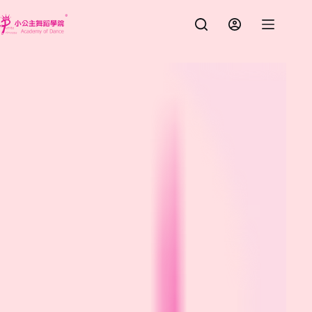
跳
至
主
要
內
容