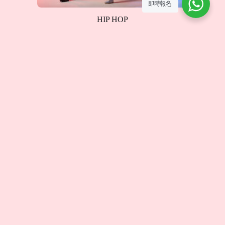
即時報名
HIP HOP
HIP HOP 是充滿活力與創意的街舞風格，融合了強烈
的節奏感與自由的舞步。在課程中，我們將學習基本
的律動、地板動作與舞蹈編排，讓學員在音樂中展現
自我，釋放無限能量。
Curriculum
全部課程