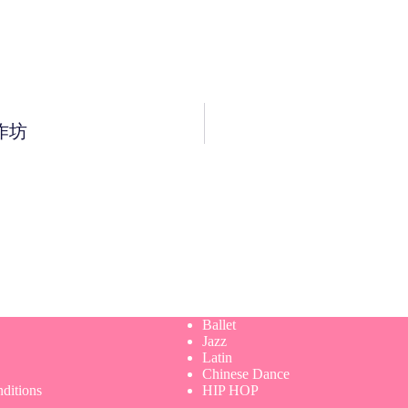
工作坊
Ballet
Jazz
Latin
Chinese Dance
ditions
HIP HOP