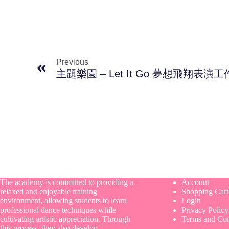
Previous
主題樂園 – Let It Go 夢想飛翔表演
The academy is committed to providing a
Account
relaxed and enjoyable training
Shopping Cart
environment, allowing students to learn
Login
professional dance techniques while
Privacy Policy
cultivating artistic appreciation. Through
Terms and Con
this process, they also develop