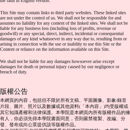
the fault in English version.
This Site may contain links to third party websites. These linked sites
are not under the control of us. We shall not be responsible for and
assumes no liability for any content of the linked sites. We shall not be
liable for any business loss (including loss of profits, revenue or
goodwill) or any special, direct, indirect, incidental or consequential
damages of any kind whatsoever in any way due to, resulting from or
arising in connection with the use or inability to use this Site or the
Content or reliance on the information available on this Site.
We shall not be liable for any damages howsoever arise except
damages for death or personal injury caused by our negligence or
breach of duty.
版權公告
本網頁的內容，包括但不限於所有文稿、平面圖像、影象/錄音
片段、圖片、照片以及數據或其他資料(「本內容」)均受版權或
其它知識產權和法律保護。本學院是本網頁內所有版權作品的擁
有人，你必須先得本學院書面同意，否則嚴禁複製、改編、分
發、發布或向公眾提供該等版權作品。