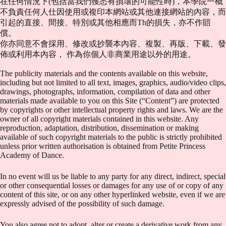
在任何情況下(包括當我們獲悉有損壞的可能性時)，本學院一概
不負責任何人仕因使用或複印本網站或其他連接網站的內容，而
引起的直接、間接、特別或其他相應而Th的損失，亦不作賠
償。
你亦同意不會採用、修改或抄襲本內容、複製、再版、下載、發
佈或利用本內容， 作為你個人非商業用途以外的用途。
The publicity materials and the contents available on this website,
including but not limited to all text, images, graphics, audio/video clips,
drawings, photographs, information, compilation of data and other
materials made available to you on this Site (“Content”) are protected
by copyrights or other intellectual property rights and laws. We are the
owner of all copyright materials contained in this website. Any
reproduction, adaptation, distribution, dissemination or making
available of such copyright materials to the public is strictly prohibited
unless prior written authorisation is obtained from Petite Princess
Academy of Dance.
In no event will us be liable to any party for any direct, indirect, special
or other consequential losses or damages for any use of or copy of any
content of this site, or on any other hyperlinked website, even if we are
expressly advised of the possibility of such damage.
You also agree not to adopt, alter or create a derivative work from any