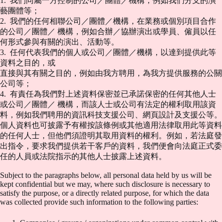
1. 我們同屬一方控制的公司／團體／機構，例如我們分支的演
藝團體等；
2. 我們的任何相聯公司／團體／機構，在業務或個別項目合作
的公司／團體／ 機構，例如合辦／協辦演出或學員、僱員以任
何形式參與有關的演出、活動等。
3. 任何代表我們的個人或公司／團體／機構，以達到提供此等
資料之目的，或
直接與其有關之目的，例如由我方聘用，為我方提供服務的公關
公司等；
4. 有責任為我們對上述資料保密並已承諾保密的任何其他人士
或公司／團體／ 機構，而該人士或公司有法定的權利取用該資
料，例如我們聘用的資訊科技支援公司、網頁設計及支援公等。
個人資料也可披露予有權按該條例或其他適用法律取用此等資料
的任何人士，但他們須證明其取用資料的權利。例如，若法庭發
出指令，要求我們提供若干客戶的資料，我們便會向法庭正式委
任的人員或法院指示的其他人士披露上述資料。
Subject to the paragraphs below, all personal data held by us will be
kept confidential but we may, where such disclosure is necessary to
satisfy the purpose, or a directly related purpose, for which the data
was collected provide such information to the following parties: