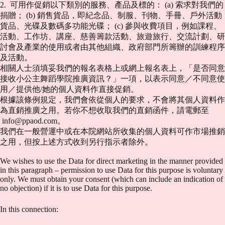
2. 可用作促銷以下類別的服務、產品及標的： (a) 索求對我們的
捐贈； (b) 銷售貨品，即紀念品、制服、刊物、手冊、戶外活動
貨品、光碟及數碼多功能光碟； (c) 參與收費項目，例如課程、
活動、工作坊、講座、慈善籌款活動、旅遊旅行、交流計劃、研
討會及產業的使用或者由其他組織、政府部門所籌辦的訓練程序
及活動。
相關人士須填妥我們的報名表格上或網上報名表上，「是否同意
接收小公主舞蹈學院推廣資訊？」一項，以表示同意／不同意使
用／提供他/她的個人資料作直接促銷。
根據該條例規定，我們會依從個人的要求，不會將其個人資料作
為直銷推廣之用。若你不想收取我們的直銷函件，請電郵至
info@ppaod.com
。
我們在一般營運中或在本院網站所收集的個人資料可作市場推銷
之用，但按上述方式收到另行指示者除外。
We wishes to use the Data for direct marketing in the manner provided
in this paragraph – permission to use Data for this purpose is voluntary
only. We must obtain your consent (which can include an indication of
no objection) if it is to use Data for this purpose.
In this connection: