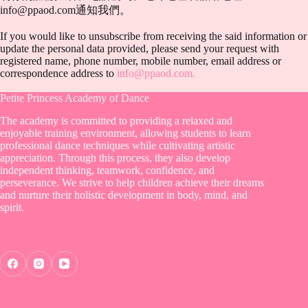
info@ppaod.com
通知我們。
If you would like to unsubscribe from receiving the said information or
update the personal data provided, please send your request with
registered name, phone number, mobile number, email address or
correspondence address to
info@ppaod.com
.
Petite Princess Academy of Dance
The academy is committed to providing a relaxed and
enjoyable training environment, allowing students to learn
professional dance techniques while cultivating artistic
appreciation. Through this process, they also develop
independent thinking, teamwork, confidence, and
perseverance. We strive to help children achieve their dreams
and nurture their holistic development in body, mind, and
spirit.