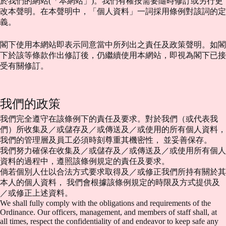
於我們的網站(「本網站」)。我們有權按需要隨時修訂或另行更
改本聲明。在本聲明中，「個人資料」一詞採用條例對該詞的定
義。
閣下使用本網站即表示同意當中所列出之責任及政策聲明。如閣
下於該等條款作出修訂後，仍繼續使用本網站，即視為閣下已接
受有關修訂。
我們的政策
我們完全遵守在該條例下的責任及要求。對於我們（或代表我
們）所收集及／或儲存及／或傳送及／或使用的所有個人資料，
我們的管理層及員工必須時刻尊重其機密性， 並妥善保存。
我們努力確保在收集及／或儲存及／或傳送及／或使用所有個人
資料的過程中，遵照該條例規定的責任及要求。
倘若個別人仕以合法方式要求取得及／或修正我們所持有關於其
本人的個人資料， 我們會根據該條例規定的時限及方式提供及
／或修正上述資料。
We shall fully comply with the obligations and requirements of the
Ordinance. Our officers, management, and members of staff shall, at
all times, respect the confidentiality of and endeavor to keep safe any