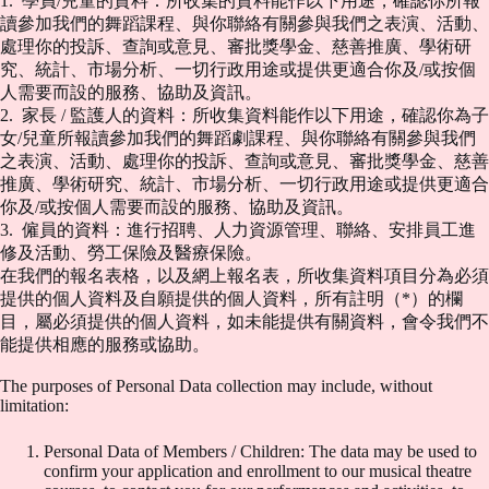
1. 學員/兒童的資料：所收集的資料能作以下用途，確認你所報
讀參加我們的舞蹈課程、與你聯絡有關參與我們之表演、活動、
處理你的投訴、查詢或意見、審批獎學金、慈善推廣、學術研
究、統計、市場分析、一切行政用途或提供更適合你及/或按個
人需要而設的服務、協助及資訊。
2. 家長 / 監護人的資料：所收集資料能作以下用途，確認你為子
女/兒童所報讀參加我們的舞蹈劇課程、與你聯絡有關參與我們
之表演、活動、處理你的投訴、查詢或意見、審批獎學金、慈善
推廣、學術研究、統計、市場分析、一切行政用途或提供更適合
你及/或按個人需要而設的服務、協助及資訊。
3. 僱員的資料：進行招聘、人力資源管理、聯絡、安排員工進
修及活動、勞工保險及醫療保險。
在我們的報名表格，以及網上報名表，所收集資料項目分為必須
提供的個人資料及自願提供的個人資料，所有註明（*）的欄
目，屬必須提供的個人資料，如未能提供有關資料，會令我們不
能提供相應的服務或協助。
The purposes of Personal Data collection may include, without
limitation:
Personal Data of Members / Children: The data may be used to
confirm your application and enrollment to our musical theatre