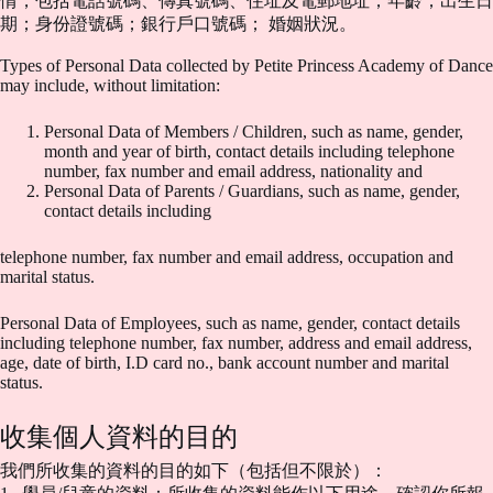
情，包括電話號碼、傳真號碼、住址及電郵地址；年齡；出生日
期；身份證號碼；銀行戶口號碼； 婚姻狀況。
Types of Personal Data collected by Petite Princess Academy of Dance
may include, without limitation:
Personal Data of Members / Children, such as name, gender,
month and year of birth, contact details including telephone
number, fax number and email address, nationality and
Personal Data of Parents / Guardians, such as name, gender,
contact details including
telephone number, fax number and email address, occupation and
marital status.
Personal Data of Employees, such as name, gender, contact details
including telephone number, fax number, address and email address,
age, date of birth, I.D card no., bank account number and marital
status.
收集個人資料的目的
我們所收集的資料的目的如下（包括但不限於）：