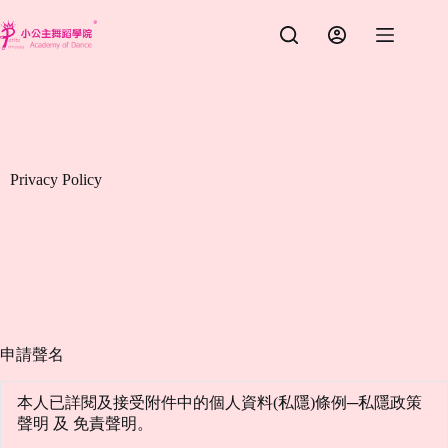
跳
至
主
要
內
容
Privacy Policy
申請聲名
本人已詳閱及接受附件中的個人資料(私隱)條例─私隱政策
聲明 及 免責聲明。