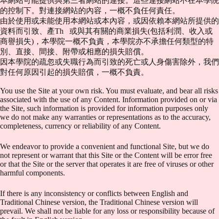
本網站可能提供與第三者網站的連接。這些連接網站不在本學院
的控制下。對連接網站的內容，一概不負任何責任。
由於使用或未能使用本網站或本內容，或因依賴本網站所提供的
資料而引致、產Th 或與其有關的商業損失(包括利潤、收入或
商譽損失)，本學院一概不負責，本學院亦不承擔任何類型的特
別、直接、間接、附帶或相應的損失賠償。
因本學院的疏忽或失職行為而引致的死亡或人身傷害除外，我們
對任何原因引起的損失賠償，一概不負責。
You use the Site at your own risk. You must evaluate, and bear all risks
associated with the use of any Content. Information provided on or via
the Site, such information is provided for information purposes only
we do not make any warranties or representations as to the accuracy,
completeness, currency or reliability of any Content.
We endeavor to provide a convenient and functional Site, but we do
not represent or warrant that this Site or the Content will be error free
or that the Site or the server that operates it are free of viruses or other
harmful components.
If there is any inconsistency or conflicts between English and
Traditional Chinese version, the Traditional Chinese version will
prevail. We shall not be liable for any loss or responsibility because of