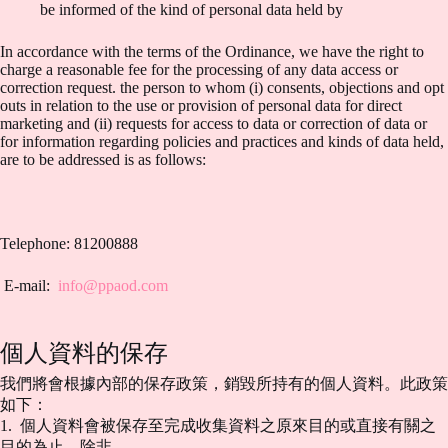
be informed of the kind of personal data held by
In accordance with the terms of the Ordinance, we have the right to
charge a reasonable fee for the processing of any data access or
correction request. the person to whom (i) consents, objections and opt
outs in relation to the use or provision of personal data for direct
marketing and (ii) requests for access to data or correction of data or
for information regarding policies and practices and kinds of data held,
are to be addressed is as follows:
Telephone: 81200888
E-mail:
info@ppaod.com
個人資料的保存
我們將會根據內部的保存政策，銷毀所持有的個人資料。此政策
如下：
1. 個人資料會被保存至完成收集資料之原來目的或直接有關之
目的為止，除非