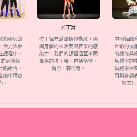
舞
拉丁舞
中國舞融
感節奏與流
拉丁舞充滿熱情與動感，強
舞蹈的優
、活力與個
調身體的靈活度與音樂的感
的線條與
在課程中，
染力。我們的課程涵蓋不同
島教室的
本的身體控
風格的拉丁舞，包括恰恰、
員將學習
舞蹈組合，
倫巴、森巴等。
用與身韻
音樂中釋放
統文化
力。