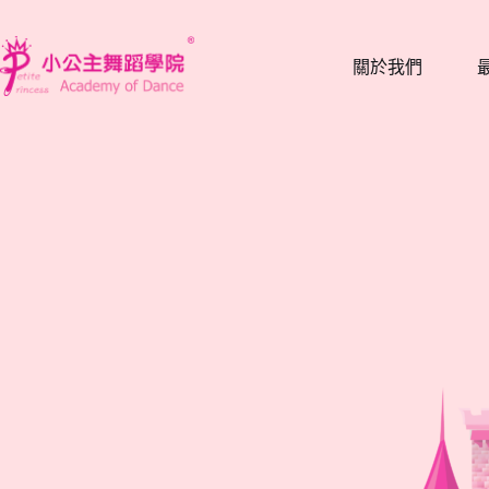
跳
至
關於我們
主
要
內
容