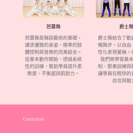
芭蕾舞
爵士
芭蕾舞是舞蹈藝術的基礎，
爵士舞結合了動
講求優雅的身姿、精準的肢
暢舞步，以自由
體控制與音樂的完美結合。
性化表現著稱。
從基本動作開始，透過系統
我們將學習基
性的訓練，幫助學員提升柔
制、節奏訓練與
軟度、平衡感與肌耐力。
讓學員在輕快的
自信與魅
Curriculum