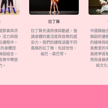
舞
拉丁舞
中國舞融
感節奏與流
拉丁舞充滿熱情與動感，強
舞蹈的優
、活力與個
調身體的靈活度與音樂的感
的線條與
在課程中，
染力。我們的課程涵蓋不同
島教室的
本的身體控
風格的拉丁舞，包括恰恰、
員將學習
舞蹈組合，
倫巴、森巴等。
用與身韻
音樂中釋放
統文化
力。