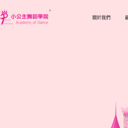
跳
至
關於我們
主
要
內
容