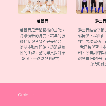
芭蕾舞
爵士
芭蕾舞是舞蹈藝術的基礎，
爵士舞結合了動
講求優雅的身姿、精準的肢
暢舞步，以自由
體控制與音樂的完美結合。
性化表現著稱。
從基本動作開始，透過系統
我們將學習基
性的訓練，幫助學員提升柔
制、節奏訓練與
軟度、平衡感與肌耐力。
讓學員在輕快的
自信與魅
Curriculum